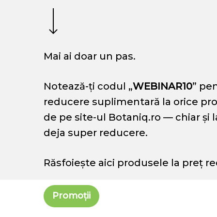
Navigate to the next section
Mai ai doar un pas.
Notează-ți codul „
WEBINAR10
” pe
reducere suplimentară la orice p
de pe site-ul Botaniq.ro — chiar și 
deja super reducere.
Răsfoiește aici produsele la preț r
Promoții