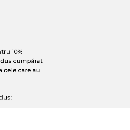
ntru 10%
rodus cumpărat
la cele care au
edus: