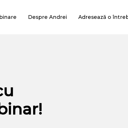
binare
Despre Andrei
Adresează o între
cu
binar!