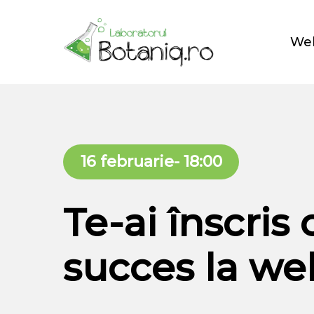
Skip
to
We
main
content
16 februarie- 18:00
Te-ai înscris 
succes la we