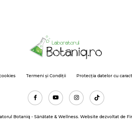
 cookies
Termeni și Condiții
Protecția datelor cu carac
facebook
youtube
instagram
tiktok
torul Botaniq - Sănătate & Wellness. Website dezvoltat de
Fi