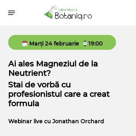
Skip
Menu
to
main
content
Marți 24 februarie
19:00
Ai ales Magneziul de la
Neutrient?
Stai de vorbă cu
profesionistul care a creat
formula
Webinar live cu Jonathan Orchard