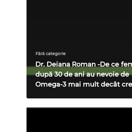
Fără categorie
Dr. Deiana Roman -De ce fe
după 30 de ani au nevoie de
Omega-3 mai mult decât cr
Dr.
Cristian
Neciu