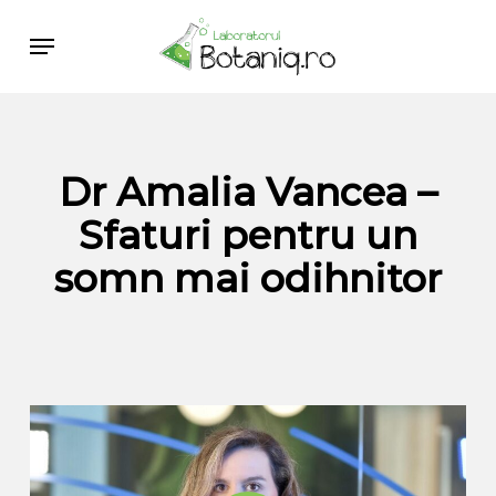
Skip
Menu
to
main
content
Dr Amalia Vancea –
Sfaturi pentru un
somn mai odihnitor
Play Video